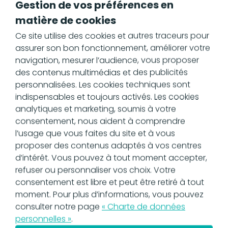
Gestion de vos préférences en
conserver une trace documentée et
matière de cookies
incontestable de toutes les transactions,
Ce site utilise des cookies et autres traceurs pour
facilitant les audits et renforçant la
assurer son bon fonctionnement, améliorer votre
responsabilité financière au sein de
navigation, mesurer l’audience, vous proposer
l'entreprise. Cette traçabilité renforce
des contenus multimédias et des publicités
aussi la confiance des parties prenantes.
personnalisées. Les cookies techniques sont
Optimisation de la
indispensables et toujours activés. Les cookies
analytiques et marketing, soumis à votre
gestion des flux de
consentement, nous aident à comprendre
trésorerie
l’usage que vous faites du site et à vous
proposer des contenus adaptés à vos centres
d’intérêt. Vous pouvez à tout moment accepter,
Le bon à payer joue un rôle stratégique
refuser ou personnaliser vos choix. Votre
dans la gestion de vos flux de trésorerie.
consentement est libre et peut être retiré à tout
En identifiant clairement les factures dues
moment. Pour plus d’informations, vous pouvez
avec un bon à payer en comptabilité,
consulter notre page
« Charte de données
vous avez une vision précise et
personnelles »
.
actualisée de vos engagements