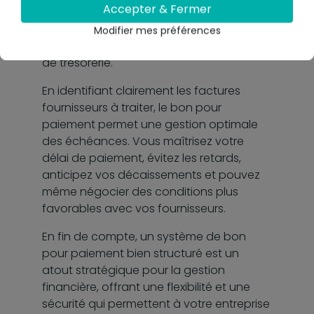
Accepter & Fermer
financiers. Cette visibilité vous permet de
mieux planifier vos sorties d'argent,
Modifier mes préférences
évitant ainsi les surprises et les tensions
de trésorerie.
En identifiant clairement les factures
fournisseurs à traiter, le bon pour
paiement permet une gestion optimale
des échéances. Vous maîtrisez votre
délai de paiement, évitez les retards,
anticipez vos décaissements et pouvez
même négocier des conditions plus
favorables avec vos fournisseurs.
En fin de compte, un système de bon
pour paiement bien structuré est un
atout stratégique pour la gestion
financière, offrant une flexibilité et une
sécurité qui permettent à votre entreprise