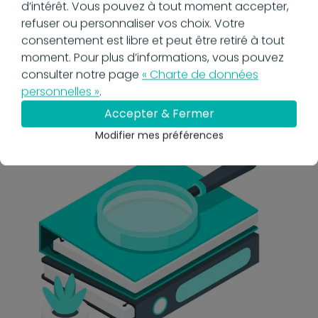
d’intérêt. Vous pouvez à tout moment accepter,
des actions. Elle permet également de savoir si
refuser ou personnaliser vos choix. Votre
un document a été mis à jour, par qui, et à quel
consentement est libre et peut être retiré à tout
moment, renforçant ainsi la fiabilité de la gestion
moment. Pour plus d’informations, vous pouvez
documentaire.
consulter notre page
« Charte de données
personnelles »
.
Je voudrais voir comment cela fonctionne
Accepter & Fermer
Modifier mes préférences