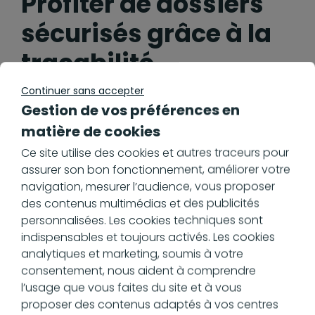
Profiter de dossiers
sécurisés grâce à la
traçabilité
Continuer sans accepter
Gestion de vos préférences en
Chaque action effectuée sur un fichier —
matière de cookies
consultation, modification, suppression — est
automatiquement enregistrée. Cette
Ce site utilise des cookies et autres traceurs pour
fonctionnalité répond aux exigences du RGPD et
assurer son bon fonctionnement, améliorer votre
permet aux entreprises de démontrer leur
navigation, mesurer l’audience, vous proposer
engagement en matière de protection des
des contenus multimédias et des publicités
données. Cette conformité assure une
personnalisées. Les cookies techniques sont
transparence totale et renforce la confiance
indispensables et toujours activés. Les cookies
avec les parties prenantes.
analytiques et marketing, soumis à votre
consentement, nous aident à comprendre
Grâce à cette traçabilité, la GED garantit la
l’usage que vous faites du site et à vous
sécurité et l'intégrité des documents sensibles,
proposer des contenus adaptés à vos centres
tout en facilitant l'accès à un historique complet