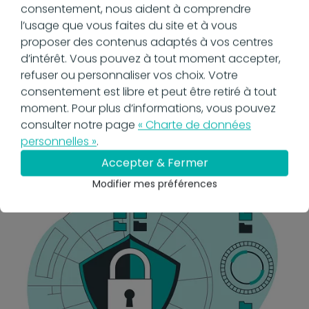
consentement, nous aident à comprendre
L’archivage électronique assure également un
l’usage que vous faites du site et à vous
archivage conforme aux normes en vigueur,
proposer des contenus adaptés à vos centres
telles que le RGPD ou le Code du commerce.
d’intérêt. Vous pouvez à tout moment accepter,
L'archivage électronique devient ainsi un levier
refuser ou personnaliser vos choix. Votre
stratégique pour garantir la conservation des
consentement est libre et peut être retiré à tout
documents dans le respect des obligations
moment. Pour plus d’informations, vous pouvez
légales.
consulter notre page
« Charte de données
personnelles »
.
Je cherche un outil conforme et sécurisé
Accepter & Fermer
Modifier mes préférences