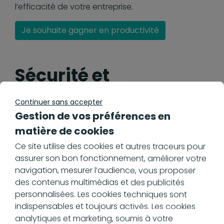
l’efficacité de votre entreprise.
Je souhaite gagner en productivité
Sécurité et
conformité légale
Continuer sans accepter
Gestion de vos préférences en
matière de cookies
La sécurité des données et le respect des
exigences réglementaires sont des enjeux
Ce site utilise des cookies et autres traceurs pour
majeurs et des priorités pour toutes les
assurer son bon fonctionnement, améliorer votre
entreprises. Grâce à un logiciel d’archivage
navigation, mesurer l’audience, vous proposer
électronique, comme un coffre-fort électronique,
des contenus multimédias et des publicités
vos documents sont conservés dans un
personnalisées. Les cookies techniques sont
environnement hautement sécurisé, à l’abri des
indispensables et toujours activés. Les cookies
pertes, vols ou altérations.
analytiques et marketing, soumis à votre