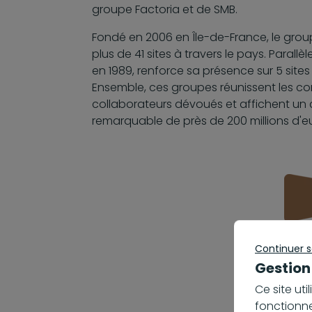
groupe Factoria et de SMB.
Fondé en 2006 en Île-de-France, le grou
plus de 41 sites à travers le pays. Parallè
en 1989, renforce sa présence sur 5 site
Ensemble, ces groupes réunissent les 
collaborateurs dévoués et affichent un c
remarquable de près de 200 millions d'e
Continuer 
Gestion
Ce site ut
fonctionne