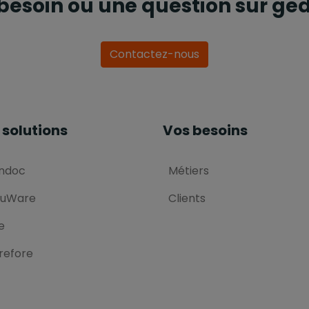
besoin ou une question sur ged
Contactez-nous
 solutions
Vos besoins
ndoc
Métiers
uWare
Clients
e
refore