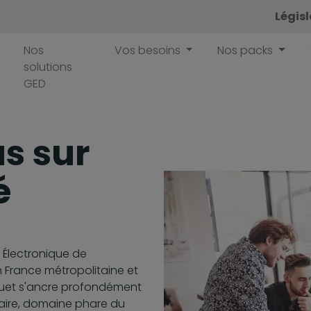
Légis
Nos
Vos besoins
Nos packs
solutions
GED
us sur
é
 Électronique de
France métropolitaine et
uet s'ancre profondément
aire, domaine phare du