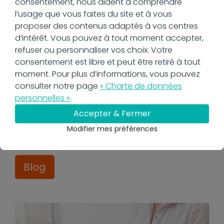
consentement, nous aident à comprendre
l’usage que vous faites du site et à vous
Ressources &
proposer des contenus adaptés à vos centres
informations sur
d’intérêt. Vous pouvez à tout moment accepter,
refuser ou personnaliser vos choix. Votre
l'univers de la GED
consentement est libre et peut être retiré à tout
moment. Pour plus d’informations, vous pouvez
consulter notre page
« Charte de données
personnelles »
.
Ressources & informations sur l'univers de
Accepter & Fermer
la GED
Modifier mes préférences
Blog