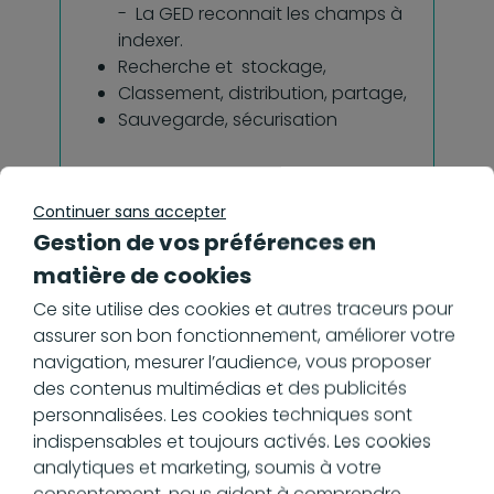
- La GED reconnait les champs à
indexer.
Recherche et stockage,
Classement, distribution, partage,
Sauvegarde, sécurisation
En savoir plus
Continuer sans accepter
Gestion de vos préférences en
Mon expert-
matière de cookies
comptable peut-il
avoir accès à gedly ?
Ce site utilise des cookies et autres traceurs pour
assurer son bon fonctionnement, améliorer votre
navigation, mesurer l’audience, vous proposer
Comment calculez-
des contenus multimédias et des publicités
vous mon
personnalisées. Les cookies techniques sont
indispensables et toujours activés. Les cookies
abonnement ?
analytiques et marketing, soumis à votre