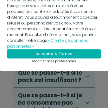
consentement, nous aident à comprendre
Dois-je payer à
l’usage que vous faites du site et à vous
proposer des contenus adaptés à vos centres
chaque action
d’intérêt. Vous pouvez à tout moment accepter,
effectuée sur un
refuser ou personnaliser vos choix. Votre
document ?
consentement est libre et peut être retiré à tout
moment. Pour plus d’informations, vous pouvez
consulter notre page
« Charte de données
Quels sont les coûts
personnelles »
.
de stockage et
Accepter & Fermer
d'archivage ?
Modifier mes préférences
Que se passe-t-il si le
pack est insuffisant ?
Que se passe-t-il si je
ne consomme pas