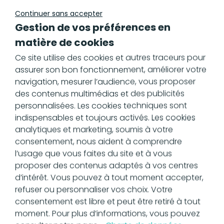
Continuer sans accepter
Gestion de vos préférences en
Un besoin ou une question
matière de cookies
sur gedly ?
Ce site utilise des cookies et autres traceurs pour
assurer son bon fonctionnement, améliorer votre
navigation, mesurer l’audience, vous proposer
Contactez-nous
des contenus multimédias et des publicités
personnalisées. Les cookies techniques sont
indispensables et toujours activés. Les cookies
analytiques et marketing, soumis à votre
consentement, nous aident à comprendre
Simplifiez, automatisez et sécurisez.
l’usage que vous faites du site et à vous
En un clic, entrez dans le numérique !
proposer des contenus adaptés à vos centres
d’intérêt. Vous pouvez à tout moment accepter,
Téléphone :
04 37 48 81 70
refuser ou personnaliser vos choix. Votre
Email :
contact@gedly.fr
consentement est libre et peut être retiré à tout
moment. Pour plus d’informations, vous pouvez
Lun - Ven :
de 9h à 17h