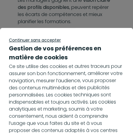
Les managers gagnent une
vision claire
des profils disponibles
, peuvent repérer
les écarts de compétences et mieux
planifier les formations.
Les salariés, eux, accèdent à leur
Continuer sans accepter
historique et visualisent leurs progrès, ce
Gestion de vos préférences en
qui favorise l’autonomie et l’engagement.
matière de cookies
Dans l’ensemble, l’entreprise optimise ses
Ce site utilise des cookies et autres traceurs pour
budgets de formation et peut mettre en
assurer son bon fonctionnement, améliorer votre
place une culture d’apprentissage
navigation, mesurer l’audience, vous proposer
continue qui renforce son attractivité.
des contenus multimédias et des publicités
personnalisées. Les cookies techniques sont
indispensables et toujours activés. Les cookies
Former et
analytiques et marketing, soumis à votre
consentement, nous aident à comprendre
développer les
l’usage que vous faites du site et à vous
proposer des contenus adaptés à vos centres