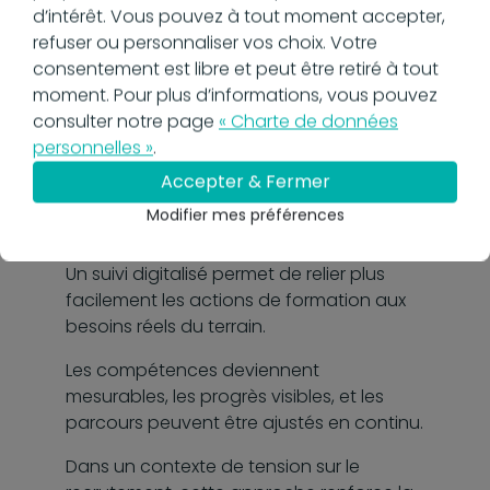
compétences :
d’intérêt. Vous pouvez à tout moment accepter,
investir dans le
refuser ou personnaliser vos choix. Votre
consentement est libre et peut être retiré à tout
capital humain
moment. Pour plus d’informations, vous pouvez
consulter notre page
« Charte de données
personnelles »
.
Former, c’est investir dans la
compétitivité
Accepter & Fermer
de l’entreprise
autant que dans l’avenir
Modifier mes préférences
des salariés.
Un suivi digitalisé permet de relier plus
facilement les actions de formation aux
besoins réels du terrain.
Les compétences deviennent
mesurables, les progrès visibles, et les
parcours peuvent être ajustés en continu.
Dans un contexte de tension sur le