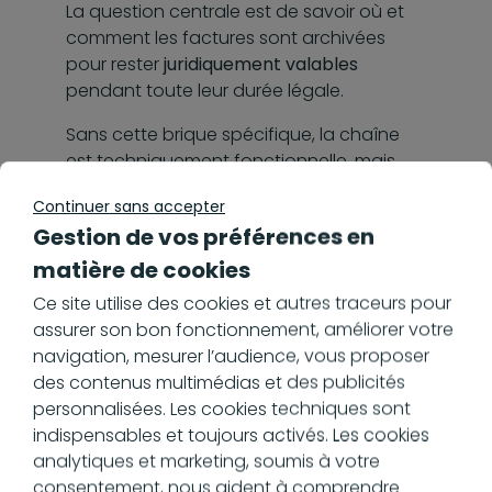
La question centrale est de savoir où et
comment les factures sont archivées
pour rester
juridiquement valables
pendant toute leur durée légale.
Sans cette brique spécifique, la chaîne
est techniquement fonctionnelle, mais
juridiquement fragile.
Continuer sans accepter
Erreur n°3 : Traiter
Gestion de vos préférences en
matière de cookies
l’archivage
Ce site utilise des cookies et autres traceurs pour
comme une
assurer son bon fonctionnement, améliorer votre
navigation, mesurer l’audience, vous proposer
contrainte de fin
des contenus multimédias et des publicités
personnalisées. Les cookies techniques sont
de chaîne
indispensables et toujours activés. Les cookies
analytiques et marketing, soumis à votre
consentement, nous aident à comprendre