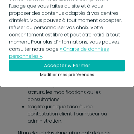
Dans le cadre de la facturation
l’usage que vous faites du site et à vous
électronique, l’archivage n’est pas
proposer des contenus adaptés à vos centres
synonyme de stockage. Il conditionne la
d’intérêt. Vous pouvez à tout moment accepter,
valeur juridique de la facture dès sa
refuser ou personnaliser vos choix. Votre
création et tout au long de son cycle de
consentement est libre et peut être retiré à tout
vie.
moment. Pour plus d’informations, vous pouvez
consulter notre page
« Charte de données
Le défaut de dispositif d’archivage
personnelles »
.
conforme entraîne plusieurs risques :
Accepter & Fermer
impossibilité de prouver l’intégrité
Modifier mes préférences
d’une facture en cas de contrôle ;
pas de traçabilité fiable sur les
statuts, les modifications ou les
consultations ;
fragilité juridique face à une
contestation client, fournisseur ou
administration.
Ni un cloud classique, ni un data lake ne