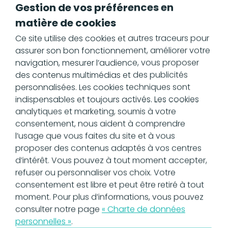
Gestion de vos préférences en
réglementation à venir, il est important
pour les entreprises d'analyser sans
matière de cookies
tarder leurs systèmes informatiques
Ce site utilise des cookies et autres traceurs pour
existants et de déterminer les
assurer son bon fonctionnement, améliorer votre
ajustements nécessaires pour intégrer
navigation, mesurer l’audience, vous proposer
des solutions de facturation électronique
des contenus multimédias et des publicités
adaptées. Anticiper cette transition est
personnalisées. Les cookies techniques sont
essentiel pour assurer un passage fluide
indispensables et toujours activés. Les cookies
à l'e-invoicing en France, minimisant ainsi
analytiques et marketing, soumis à votre
les risques d'interruption d'activité. Il est
consentement, nous aident à comprendre
recommandé de démarrer ce processus
l’usage que vous faites du site et à vous
dès maintenant pour garantir une
proposer des contenus adaptés à vos centres
adaptation réussie et efficace aux
d’intérêt. Vous pouvez à tout moment accepter,
nouvelles exigences légales.
refuser ou personnaliser vos choix. Votre
consentement est libre et peut être retiré à tout
moment. Pour plus d’informations, vous pouvez
Choisir la bonne
consulter notre page
« Charte de données
personnelles »
.