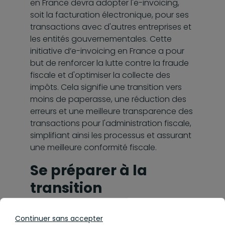
en France devra adopter l'e-invoicing,
soit la facturation électronique, pour ses
transactions avec d'autres entreprises et
les entités gouvernementales. Cette
initiative d’e-invoicing en France a pour
but de renforcer la lutte contre la fraude
fiscale et d'optimiser la collecte des
impôts. Cela signifie une transition vers
moins de paperasse, une réduction des
erreurs et une meilleure transparence des
transactions pour l'administration fiscale,
simplifiant ainsi les processus et assurant
une meilleure conformité fiscale.
Se préparer à la
transition
Continuer sans accepter
Pour se mettre en conformité avec la