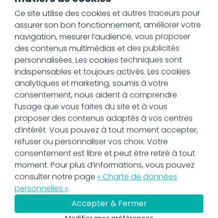
diagnostic et
Ce site utilise des cookies et autres traceurs pour
d’analyse
assurer son bon fonctionnement, améliorer votre
navigation, mesurer l’audience, vous proposer
des contenus multimédias et des publicités
Lors de cette seconde phase, l’auditeur
personnalisées. Les cookies techniques sont
confronte les pratiques réelles aux
indispensables et toujours activés. Les cookies
obligations légales et conventionnelles.
analytiques et marketing, soumis à votre
C’est le moment :
consentement, nous aident à comprendre
des entretiens avec les responsables
l’usage que vous faites du site et à vous
RH, les managers et les représentants
proposer des contenus adaptés à vos centres
du personnel ;
d’intérêt. Vous pouvez à tout moment accepter,
de l’analyse documentaire ;
refuser ou personnaliser vos choix. Votre
de l’identification des non-
consentement est libre et peut être retiré à tout
conformités et des points forts.
moment. Pour plus d’informations, vous pouvez
consulter notre page
« Charte de données
L’objectif est de dresser un état des lieux
personnelles »
.
objectif et factuel de la gestion sociale
Accepter & Fermer
de l’entreprise.