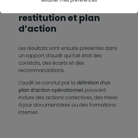
Modifier mes préférences
3 - Phase de
restitution et plan
d’action
Les résultats sont ensuite présentés dans
un rapport d’audit qui fait état des
constats, des écarts et des
recommandations.
L’audit se conclut par la
définition d’un
plan d’action opérationnel
, pouvant
inclure des actions correctives, des mises
à jour documentaires ou des formations
internes.