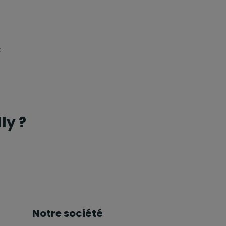
c
ly ?
Notre société