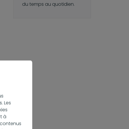
du temps au quotidien.
t
us
. Les
kies
s
t à
la
s contenus