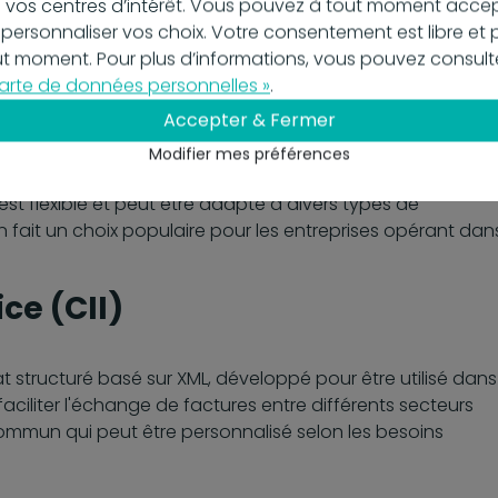
ssant que les données structurées (XML) peuvent être
 vos centres d’intérêt. Vous pouvez à tout moment accep
systèmes de gestion. C'est un choix idéal pour les
 personnaliser vos choix. Votre consentement est libre et 
e transition en douceur entre le papier et le numérique.
out moment. Pour plus d’informations, vous pouvez consult
arte de données personnelles »
.
 Language (UBL)
Accepter & Fermer
Modifier mes préférences
nçu pour la représentation globale et normée des
t flexible et peut être adapté à divers types de
 fait un choix populaire pour les entreprises opérant dan
ce (CII)
t structuré basé sur XML, développé pour être utilisé dans
 faciliter l'échange de factures entre différents secteurs
commun qui peut être personnalisé selon les besoins