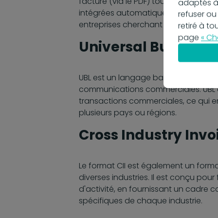
facture (via le PDF) tout en garanti
adaptés à
intégrées automatiquement dans les 
refuser ou
entreprises cherchant à maintenir un
retiré à t
page
« Ch
Universal Business
UBL est un langage basé sur XML, co
communications commerciales. UBL es
transactions commerciales, ce qui en
plusieurs pays ou régions.
Cross Industry Invoi
Le format CII est également un forma
diverses industries. Il est conçu pour
d'activité, en fournissant un cadre 
spécifiques de chaque industrie.