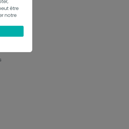
ter,
peut être
er notre
s