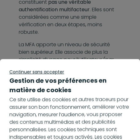
constituent
pas une véritable
authentification multifacteur
. Elles sont
considérées comme une simple
vérification en deux étapes, moins
robuste.
La MFA apporte un niveau de sécurité
bien supérieur. Elle associe de plus la
simplicité d’usage pour l’utilisateur (par
exemple une validation en un clic sur son
Continuer sans accepter
application mobile) et la fiabilité
Gestion de vos préférences en
attendue pour l’entreprise, qui limite
matière de cookies
drastiquement les risques d’accès non
autorisés à ses documents.
Ce site utilise des cookies et autres traceurs pour
assurer son bon fonctionnement, améliorer votre
navigation, mesurer l’audience, vous proposer
des contenus multimédias et des publicités
L’apport de la MFA
personnalisées. Les cookies techniques sont
indispensables et toujours activés. Les cookies