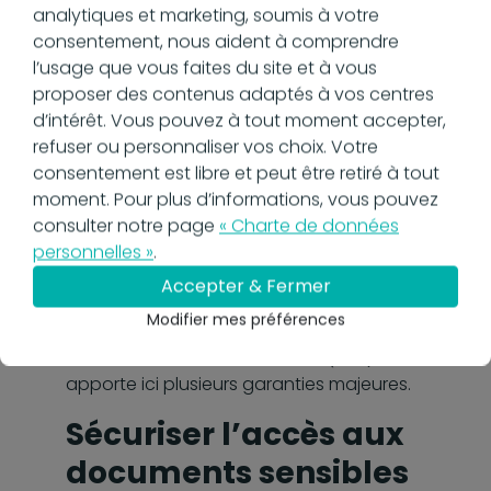
dans un
analytiques et marketing, soumis à votre
environnement de
consentement, nous aident à comprendre
l’usage que vous faites du site et à vous
GED
proposer des contenus adaptés à vos centres
d’intérêt. Vous pouvez à tout moment accepter,
refuser ou personnaliser vos choix. Votre
consentement est libre et peut être retiré à tout
Dans une solution de gestion
moment. Pour plus d’informations, vous pouvez
électronique de documents (GED), les
consulter notre page
« Charte de données
bases documentaires concentrent des
personnelles »
.
informations critiques. On parle de
factures électroniques, de contrats, de
Accepter & Fermer
dossiers clients, de bulletins de paie ou
Modifier mes préférences
encore de données financières.
L’authentification multifacteur (MFA)
apporte ici plusieurs garanties majeures.
Sécuriser l’accès aux
documents sensibles