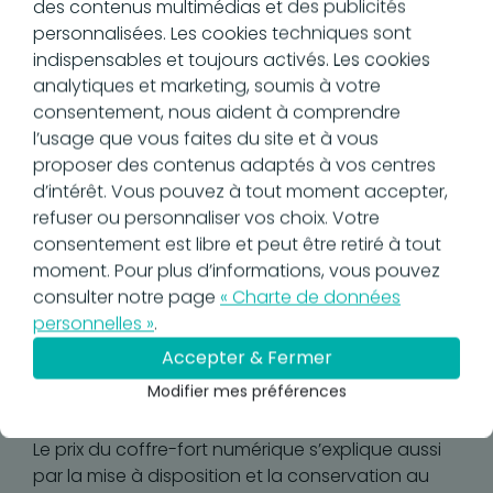
Qu’est-ce qui justifie
des contenus multimédias et des publicités
personnalisées. Les cookies techniques sont
le prix du coffre-fort
indispensables et toujours activés. Les cookies
numérique ?
analytiques et marketing, soumis à votre
consentement, nous aident à comprendre
l’usage que vous faites du site et à vous
proposer des contenus adaptés à vos centres
Les coffres-forts numériques partagent des
d’intérêt. Vous pouvez à tout moment accepter,
coûts communs et peuvent proposer différents
refuser ou personnaliser vos choix. Votre
gages de qualité ou certaines fonctionnalités qui
consentement est libre et peut être retiré à tout
justifient la variabilité des prix.
moment. Pour plus d’informations, vous pouvez
consulter notre page
« Charte de données
La sécurité du coffre-fort numérique doit toujours
personnelles »
.
être assurée grâce à des protocoles de
chiffrement avancés. Les données personnelles
Accepter & Fermer
stockées sont ainsi protégées contre le risque de
Modifier mes préférences
cyberattaque.
Le prix du coffre-fort numérique s’explique aussi
par la mise à disposition et la conservation au