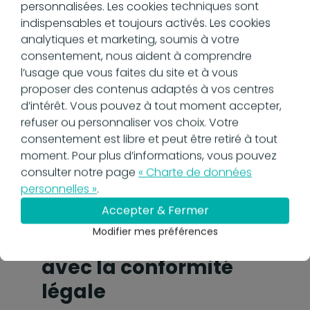
personnalisées. Les cookies techniques sont
Une Plateforme de Dématérialisation
indispensables et toujours activés. Les cookies
Partenaire doit offrir des fonctionnalités
analytiques et marketing, soumis à votre
répondant à vos besoins spécifiques.
consentement, nous aident à comprendre
Recherchez des solutions proposant une
l’usage que vous faites du site et à vous
interface intuitive, des options de sécurité
proposer des contenus adaptés à vos centres
robustes, et une intégration facile avec
d’intérêt. Vous pouvez à tout moment accepter,
vos autres systèmes. N'hésitez pas à
refuser ou personnaliser vos choix. Votre
demander des démonstrations ou des
consentement est libre et peut être retiré à tout
essais gratuits pour évaluer l'adéquation
moment. Pour plus d’informations, vous pouvez
de la plateforme avec vos processus
consulter notre page
« Charte de données
internes.
personnelles »
.
Accepter & Fermer
Faire un choix
Modifier mes préférences
sécurisé en respect
avec la conformité
légale