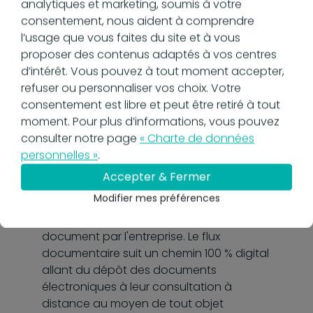
l'entreprise ne peut pas se contenter de
analytiques et marketing, soumis à votre
stocker des fichiers électroniques sur des
consentement, nous aident à comprendre
supports distincts et non sécurisés. Elle
l’usage que vous faites du site et à vous
doit s'engager dans une vraie démarche
proposer des contenus adaptés à vos centres
de digitalisation, conforme à la
d’intérêt. Vous pouvez à tout moment accepter,
réglementation et capable
refuser ou personnaliser vos choix. Votre
d'accompagner ses activités sur la durée.
consentement est libre et peut être retiré à tout
moment. Pour plus d’informations, vous pouvez
Qu’est-ce que la GED
consulter notre page
« Charte de données
?
personnelles »
.
Accepter & Fermer
Modifier mes préférences
La gestion électronique des documents
(GED) optimise le cycle de traitement du
document par l'entreprise. Le flux
documentaire suit un chemin 100 % digital
allant du dépôt des documents
électroniques à leur consultation à
distance au moyen de tout objet