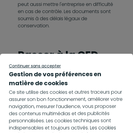
peut aussi mettre l'entreprise en difficulté
en cas de contrôle. Les documents sont
soumis à des délais légaux de
conservation.
Passer à la GED
pour simplifier la
Continuer sans accepter
Gestion de vos préférences en
gestion
matière de cookies
documentaire en
Ce site utilise des cookies et autres traceurs pour
assurer son bon fonctionnement, améliorer votre
entreprise
navigation, mesurer l’audience, vous proposer
des contenus multimédias et des publicités
personnalisées. Les cookies techniques sont
Pour faire sa transition numérique,
indispensables et toujours activés. Les cookies