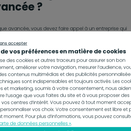
vancée ?
que avancée, vous devez faire appel à un entreprise qui
ous que le fournisseur est reconnu et certifié selon les
u région. Les fournisseurs doivent être conformes aux
sans accepter
nales, telles que le
règlement eIDAS
en Europe, qui
 de vos préférences en matière de cookies
é des signatures.
ilise des cookies et autres traceurs pour assurer son bon
ment, améliorer votre navigation, mesurer l’audience, vo
spécifications techniques du service de signature
es contenus multimédias et des publicités personnalisées
u'il offre les fonctionnalités nécessaires, comme
chniques sont indispensables et toujours activés. Les coo
tégrité du document, et que la signature peut être vérifiée 
s et marketing, soumis à votre consentement, nous aiden
sans nécessiter d'accès à des informations privées
 l’usage que vous faites du site et à vous proposer de
 vos centres d’intérêt. Vous pouvez à tout moment accep
ly, car nous proposons des solutions de
signature
 personnaliser vos choix. Votre consentement est libre et 
t aux différents besoins des entreprises.
out moment. Pour plus d’informations, vous pouvez consult
arte de données personnelles »
.
e : comment créer une