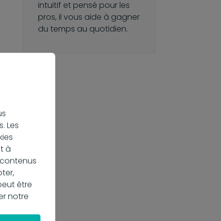
intuitif et pensé pour les
pros, il vous aide à gagner
du temps au quotidien.
us
. Les
kies
de
t à
s contenus
ter,
peut être
er notre