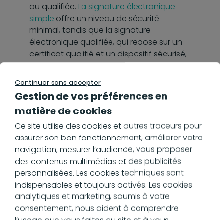
ou qualifiée.
La signature électronique
simple
offre un niveau de sécurité
minimal, tandis que la signature
électronique qualifiée, qui repose sur un
certificat qualifié et un dispositif sécurisé,
est la plus robuste en termes de sécurité
et de reconnaissance juridique.
Continuer sans accepter
Gestion de vos préférences en
De plus, cette conformité aux normes
européennes facilite l’interopérabilité des
matière de cookies
signatures électroniques à l’international,
Ce site utilise des cookies et autres traceurs pour
permettant aux entreprises de mener des
assurer son bon fonctionnement, améliorer votre
affaires avec une confiance accrue, quel
navigation, mesurer l’audience, vous proposer
que soit leur lieu d’opération.
des contenus multimédias et des publicités
personnalisées. Les cookies techniques sont
Adopter une signature avec certificat
indispensables et toujours activés. Les cookies
qualifié, c’est donc choisir une voie
analytiques et marketing, soumis à votre
pérenne, alignée sur les directives de
consentement, nous aident à comprendre
l’Union européenne, garantissant
l’usage que vous faites du site et à vous