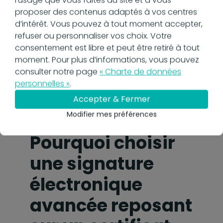
l’intégrité des données, la sécurité des
proposer des contenus adaptés à vos centres
transactions, mais aussi leur
d’intérêt. Vous pouvez à tout moment accepter,
reconnaissance légale à travers les
refuser ou personnaliser vos choix. Votre
frontières. C’est un gage de confiance et
consentement est libre et peut être retiré à tout
de sérieux dans un environnement
moment. Pour plus d’informations, vous pouvez
numérique en perpétuelle mutation,
consulter notre page
« Charte de données
offrant une assurance supplémentaire
personnelles »
.
contre les risques de fraude et de
contestation.
Accepter & Fermer
Modifier mes préférences
Pourquoi choisir
une signature
électronique
avancée reposant