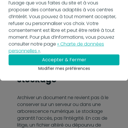
l’usage que vous faites du site et à vous
Les
solutions GED intégrées par gedly
proposer des contenus adaptés à vos centres
permettent cette continuité. Elles
d’intérêt. Vous pouvez à tout moment accepter,
assurent le suivi des statuts
refuser ou personnaliser vos choix. Votre
documentaires, la traçabilité des actions,
consentement est libre et peut être retiré à tout
l’intégration de preuves de validation, ce
moment. Pour plus d’informations, vous pouvez
qui facilite leur transfert vers un système
consulter notre page
« Charte de données
d’archivage conforme.
personnelles »
.
Ne pas confondre
Accepter & Fermer
archivage et
Modifier mes préférences
stockage
Archiver un document ne revient pas à le
conserver sur un serveur ou dans une
arborescence numérique. Le stockage
garantit l’accès, pas l’intégrité. En cas de
litige, un fichier altéré ou dépourvu de