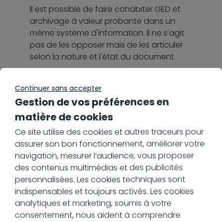
Il est possible de faire cohabiter GED et
archivage à valeur probante dans un
même système d'information. Il ne s'agit
pas de les opposer mais de les articuler
selon la nature et l'état du document.
Deux systèmes
Continuer sans accepter
complémentaires
Gestion de vos préférences en
matière de cookies
La GED gère le cycle de vie actif du
Ce site utilise des cookies et autres traceurs pour
document : création, modification,
assurer son bon fonctionnement, améliorer votre
validation, diffusion. Une fois le document
navigation, mesurer l’audience, vous proposer
figé, il peut être versé dans un système
des contenus multimédias et des publicités
d’archivage conforme aux exigences de
personnalisées. Les cookies techniques sont
valeur probante. Ce versement peut être
indispensables et toujours activés. Les cookies
automatisé pour garantir la cohérence
analytiques et marketing, soumis à votre
du cycle documentaire.
consentement, nous aident à comprendre