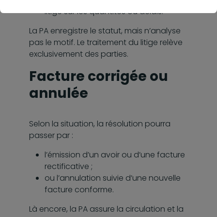
litige sur les quantités ou délais.
La PA enregistre le statut, mais n’analyse
pas le motif. Le traitement du litige relève
exclusivement des parties.
Facture corrigée ou
annulée
Selon la situation, la résolution pourra
passer par :
l’émission d’un avoir ou d’une facture
rectificative ;
ou l’annulation suivie d’une nouvelle
facture conforme.
Là encore, la PA assure la circulation et la