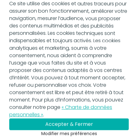
techniques ou fiscales :
Ce site utilise des cookies et autres traceurs pour
assurer son bon fonctionnement, améliorer votre
format non conforme ;
navigation, mesurer l’audience, vous proposer
données obligatoires manquantes
des contenus multimédias et des publicités
ou incohérentes ;
personnalisées. Les cookies techniques sont
erreur de routage.
indispensables et toujours activés. Les cookies
Dans ces situations, la facture est
analytiques et marketing, soumis à votre
considérée comme non émise
et aucune
consentement, nous aident à comprendre
exigibilité de paiement ne peut être
l’usage que vous faites du site et à vous
invoquée.
proposer des contenus adaptés à vos centres
d’intérêt. Vous pouvez à tout moment accepter,
Facture refusée
refuser ou personnaliser vos choix. Votre
consentement est libre et peut être retiré à tout
moment. Pour plus d’informations, vous pouvez
Le refus intervient
après réception
, à
consulter notre page
« Charte de données
l’initiative du client, pour des motifs
personnelles »
.
commerciaux ou contractuels :
Accepter & Fermer
désaccord sur la prestation ;
Modifier mes préférences
erreur de prix ;