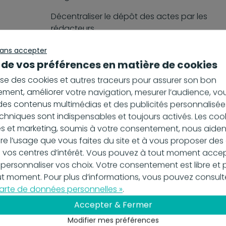
Décentraliser le dépôt des actes par les
rédacteurs,
Disposer d’un moteur de recherche et d’une
sans accepter
GED dédiés aux actes.
 de vos préférences en matière de cookies
ilise des cookies et autres traceurs pour assurer son bon
ment, améliorer votre navigation, mesurer l’audience, vo
es contenus multimédias et des publicités personnalisées
chniques sont indispensables et toujours activés. Les coo
s et marketing, soumis à votre consentement, nous aiden
 l’usage que vous faites du site et à vous proposer de
 vos centres d’intérêt. Vous pouvez à tout moment accep
 personnaliser vos choix. Votre consentement est libre et 
out moment. Pour plus d’informations, vous pouvez consult
arte de données personnelles »
.
Accepter & Fermer
Modifier mes préférences