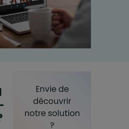
Envie de
d
découvrir
-
notre solution
?
?