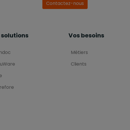
Contactez-nous
 solutions
Vos besoins
ndoc
Métiers
uWare
Clients
e
refore