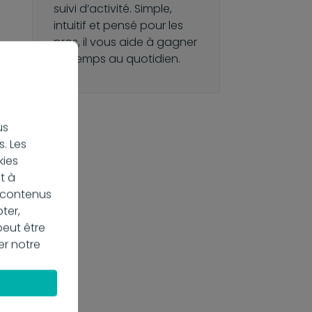
suivi d’activité. Simple,
intuitif et pensé pour les
pros, il vous aide à gagner
du temps au quotidien.
us
. Les
kies
t à
s contenus
ter,
peut être
er notre