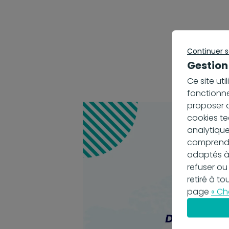
Continuer 
Gestion
Ce site ut
fonctionne
proposer d
cookies te
analytique
comprendre
adaptés à
refuser ou
retiré à t
page
« Ch