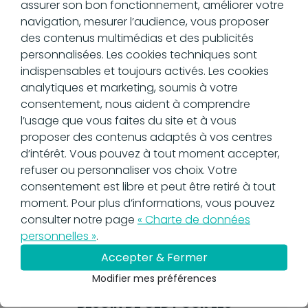
assurer son bon fonctionnement, améliorer votre
La gestion électronique des documents ne se
navigation, mesurer l’audience, vous proposer
limite pas à l’optimisation des processus, elle
des contenus multimédias et des publicités
garantit également la sécurité et la
personnalisées. Les cookies techniques sont
confidentialité des données sensibles. Notre
indispensables et toujours activés. Les cookies
solution de GED en pharmaceutique intègre des
analytiques et marketing, soumis à votre
fonctionnalités avancées de cryptage des
consentement, nous aident à comprendre
données, de gestion des accès et de
l’usage que vous faites du site et à vous
sauvegardes régulières, assurant ainsi la
proposer des contenus adaptés à vos centres
conformité avec les régulations en vigueur telles
d’intérêt. Vous pouvez à tout moment accepter,
que le RGPD. Les audits de conformité deviennent
refuser ou personnaliser vos choix. Votre
plus simples et moins contraignants, permettant
consentement est libre et peut être retiré à tout
à l’officine de se concentrer sur son
moment. Pour plus d’informations, vous pouvez
développement et sa mission de santé publique.
consulter notre page
« Charte de données
personnelles »
.
Accepter & Fermer
Modifier mes préférences
BESOIN DE GED POUR LES