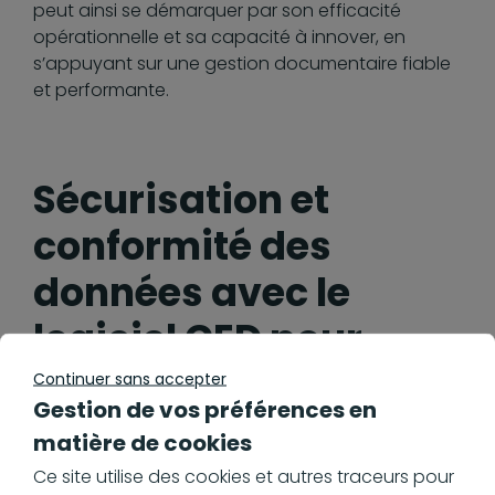
peut ainsi se démarquer par son efficacité
opérationnelle et sa capacité à innover, en
s’appuyant sur une gestion documentaire fiable
et performante.
Sécurisation et
conformité des
données avec le
logiciel GED pour
industrie
Continuer sans accepter
Gestion de vos préférences en
pharmaceutique
matière de cookies
Ce site utilise des cookies et autres traceurs pour