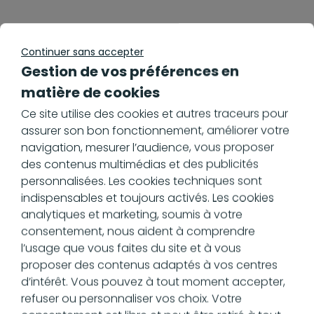
Les raisons
Continuer sans accepter
techniques et
Gestion de vos préférences en
matière de cookies
économiques de
Ce site utilise des cookies et autres traceurs pour
l’abandon
assurer son bon fonctionnement, améliorer votre
navigation, mesurer l’audience, vous proposer
des contenus multimédias et des publicités
personnalisées. Les cookies techniques sont
L’aspect stratégique n’est pas le seul en
indispensables et toujours activés. Les cookies
cause. Des contraintes techniques et
analytiques et marketing, soumis à votre
économiques ont également pesé
consentement, nous aident à comprendre
lourdement dans la balance. Retour sur
l’usage que vous faites du site et à vous
les difficultés rencontrées par le projet.
proposer des contenus adaptés à vos centres
Des retards et des
d’intérêt. Vous pouvez à tout moment accepter,
refuser ou personnaliser vos choix. Votre
surcoûts évités