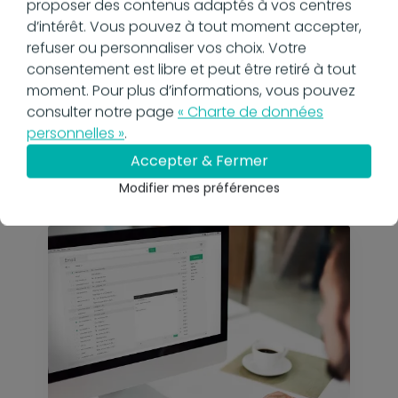
proposer des contenus adaptés à vos centres
d’intérêt. Vous pouvez à tout moment accepter,
refuser ou personnaliser vos choix. Votre
13 décembre 2024
consentement est libre et peut être retiré à tout
Vrai ou faux : la plateforme
moment. Pour plus d’informations, vous pouvez
choisie par mon client a un
consulter notre page
« Charte de données
impact sur l'envoi de mes
personnelles »
.
factures
En savoir plus
Accepter & Fermer
Modifier mes préférences