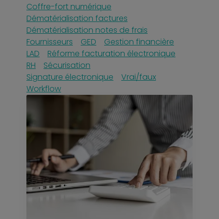
Coffre-fort numérique
Dématérialisation factures
Dématérialisation notes de frais
Fournisseurs
GED
Gestion financière
LAD
Réforme facturation électronique
RH
Sécurisation
Signature électronique
Vrai/faux
Workflow