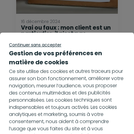
16 décembre 2024
Vrai ou faux : mon client est un
particulier, il n'est pas
concerné par la réforme
Continuer sans accepter
En savoir plus
Gestion de vos préférences en
matière de cookies
Ce site utilise des cookies et autres traceurs pour
assurer son bon fonctionnement, améliorer votre
navigation, mesurer l’audience, vous proposer
des contenus multimédias et des publicités
personnalisées. Les cookies techniques sont
indispensables et toujours activés. Les cookies
analytiques et marketing, soumis à votre
consentement, nous aident à comprendre
l’usage que vous faites du site et à vous