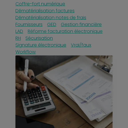
Coffre-fort numérique
Dématérialisation factures
Dématérialisation notes de frais
Fournisseurs
GED
Gestion financière
LAD
Réforme facturation électronique
RH
Sécurisation
Signature électronique
Vrai/faux
Workflow