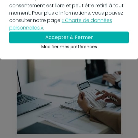
16 octobre 2023
consentement est libre et peut être retiré à tout
Combien de temps une
moment. Pour plus d’informations, vous pouvez
entreprise doit garder les
consulter notre page
« Charte de données
factures clients ?
personnelles »
.
En savoir plus
Accepter & Fermer
Modifier mes préférences