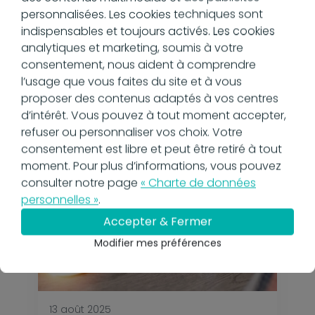
19 août 2025
personnalisées. Les cookies techniques sont
À quoi sert un progiciel de
indispensables et toujours activés. Les cookies
gestion intégré (PGI) ?
analytiques et marketing, soumis à votre
En savoir plus
consentement, nous aident à comprendre
l’usage que vous faites du site et à vous
proposer des contenus adaptés à vos centres
d’intérêt. Vous pouvez à tout moment accepter,
refuser ou personnaliser vos choix. Votre
consentement est libre et peut être retiré à tout
moment. Pour plus d’informations, vous pouvez
consulter notre page
« Charte de données
personnelles »
.
Accepter & Fermer
Modifier mes préférences
13 août 2025