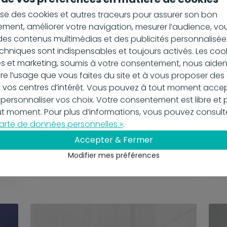
ilise des cookies et autres traceurs pour assurer son bon
ment, améliorer votre navigation, mesurer l’audience, vo
es contenus multimédias et des publicités personnalisées
chniques sont indispensables et toujours activés. Les coo
s et marketing, soumis à votre consentement, nous aiden
 l’usage que vous faites du site et à vous proposer de
 vos centres d’intérêt. Vous pouvez à tout moment accep
 personnaliser vos choix. Votre consentement est libre et 
out moment. Pour plus d’informations, vous pouvez consult
25 juin 2024
29
arte de données personnelles »
.
le
PDP ou OD, quelles
L
différences ?
d
Accepter & Fermer
En savoir plus
En
Modifier mes préférences