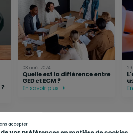
08 août 2024
29 
Quelle est la différence entre
L
GED et ECM ?
u
 ?
En savoir plus
En
sans accepter
 de vos préférences en matière de cookies