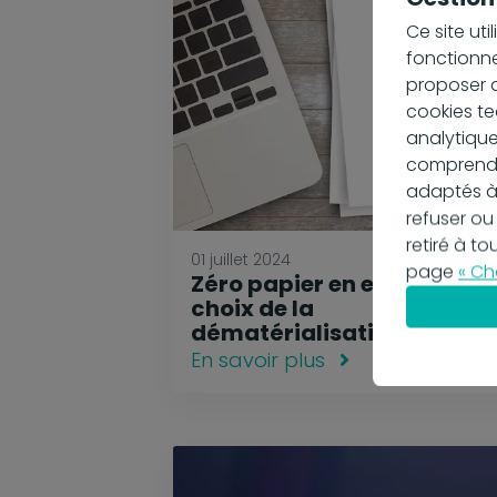
Ce site ut
fonctionne
proposer d
cookies te
analytique
comprendre
adaptés à
refuser ou
retiré à t
01 juillet 2024
page
« Ch
Zéro papier en entreprise, 
choix de la
dématérialisation
En savoir plus