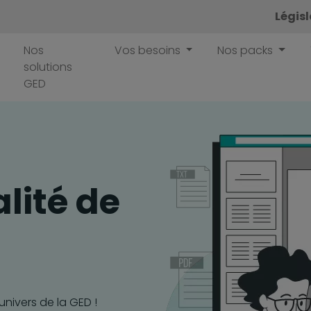
Légis
Nos
Vos besoins
Nos packs
solutions
GED
alité de
'univers de la GED !