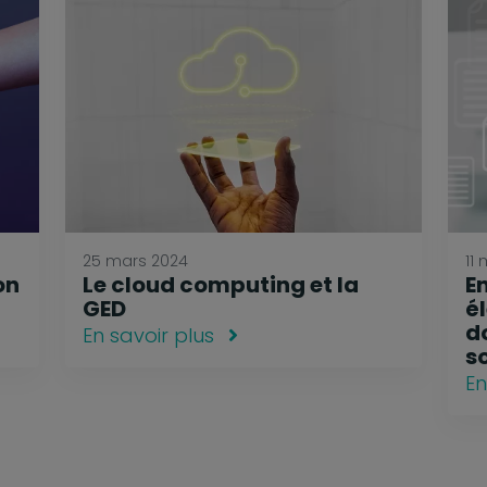
25 mars 2024
11
on
Le cloud computing et la
E
GED
é
d
En savoir plus
s
En