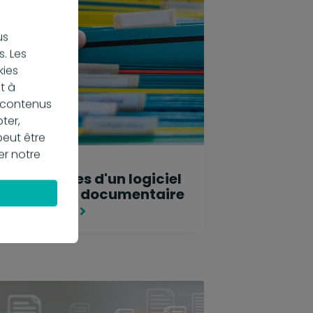
us
. Les
kies
t à
s contenus
ter,
peut être
er notre
 mai 2024
es avantages d'un logiciel
'indexation documentaire
 savoir plus