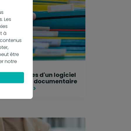
us
. Les
kies
t à
s contenus
ter,
peut être
er notre
 mai 2024
es avantages d'un logiciel
'indexation documentaire
 savoir plus