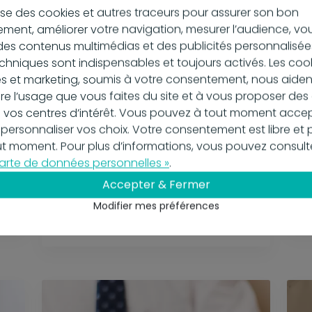
ilise des cookies et autres traceurs pour assurer son bon
ment, améliorer votre navigation, mesurer l’audience, vo
es contenus multimédias et des publicités personnalisées
chniques sont indispensables et toujours activés. Les coo
s et marketing, soumis à votre consentement, nous aiden
 l’usage que vous faites du site et à vous proposer de
 vos centres d’intérêt. Vous pouvez à tout moment accep
 personnaliser vos choix. Votre consentement est libre et 
out moment. Pour plus d’informations, vous pouvez consult
arte de données personnelles »
.
05 juin 2024
29
Contrôle des documents :
L
Accepter & Fermer
comment s'assurer qu'il n'y
d
Modifier mes préférences
a aucune erreur ?
En
En savoir plus