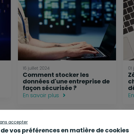
16 juillet 2024
01 
Comment stocker les
Zé
données d'une entreprise de
c
façon sécurisée ?
d
En savoir plus
En
sans accepter
 de vos préférences en matière de cookies