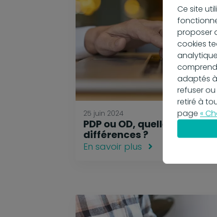
Ce site ut
fonctionne
proposer d
cookies te
analytique
comprendre
adaptés à
refuser ou
retiré à t
page
« Ch
25 juin 2024
PDP ou OD, quelles
différences ?
En savoir plus