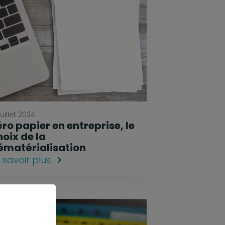
juillet 2024
ro papier en entreprise, le
hoix de la
ématérialisation
 savoir plus