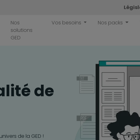
Légis
Nos
Vos besoins
Nos packs
solutions
GED
alité de
'univers de la GED !