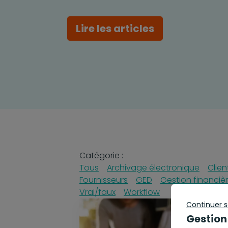
Lire les articles
Catégorie :
Tous
Archivage électronique
Clien
Fournisseurs
GED
Gestion financiè
Vrai/faux
Workflow
Continuer 
Gestion