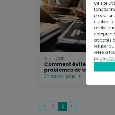
Ce site ut
fonctionne
proposer d
cookies te
analytique
comprendre
adaptés à
refuser ou
retiré à t
page
« Ch
19 juin 2025
Comment éviter les
problèmes de trésorerie ?
En savoir plus
1
2
Précédent
Suivant