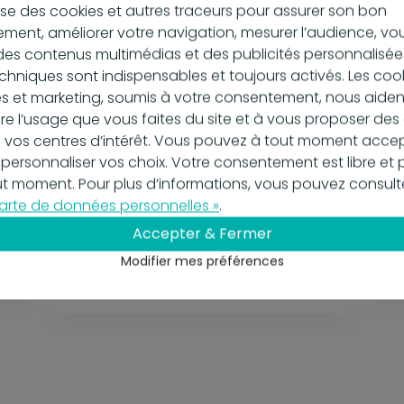
ilise des cookies et autres traceurs pour assurer son bon
ment, améliorer votre navigation, mesurer l’audience, vo
es contenus multimédias et des publicités personnalisées
chniques sont indispensables et toujours activés. Les coo
s et marketing, soumis à votre consentement, nous aiden
 l’usage que vous faites du site et à vous proposer de
 vos centres d’intérêt. Vous pouvez à tout moment accep
 personnaliser vos choix. Votre consentement est libre et 
out moment. Pour plus d’informations, vous pouvez consult
arte de données personnelles »
.
16 juin 2025
12 
À quoi sert le Fichier des
C
Accepter & Fermer
Écritures Comptables (FEC)
de
Modifier mes préférences
?
En
En savoir plus