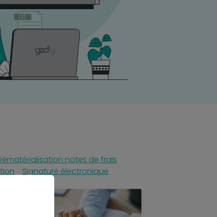
Dématérialisation notes de frais
tion
Signature électronique