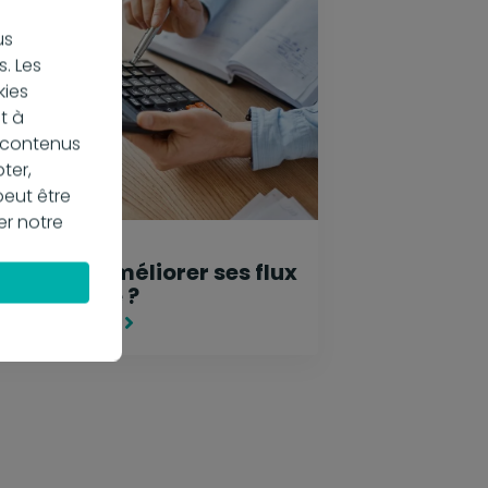
us
. Les
kies
t à
s contenus
ter,
peut être
er notre
juin 2025
omment améliorer ses flux
 trésorerie ?
 savoir plus