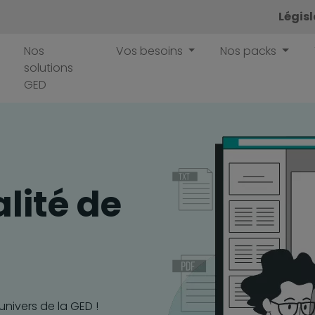
Légis
Nos
Vos besoins
Nos packs
solutions
GED
alité de
'univers de la GED !