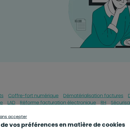
ts
Coffre-fort numérique
Dématérialisation factures
re
LAD
Réforme facturation électronique
RH
Sécurisa
sans accepter
 de vos préférences en matière de cookies